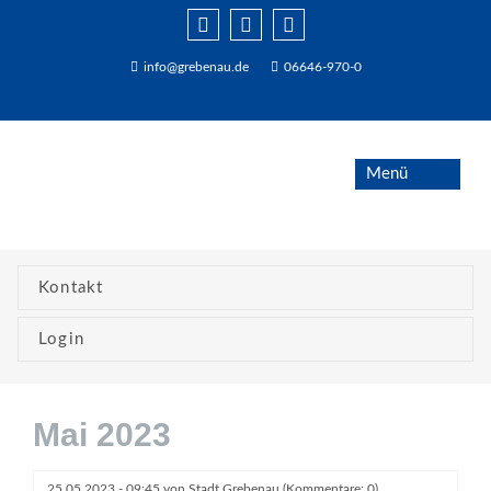
info@grebenau.de
06646-970-0
Kontakt
Login
Mai 2023
25.05.2023 - 09:45
von
Stadt Grebenau
(Kommentare: 0)