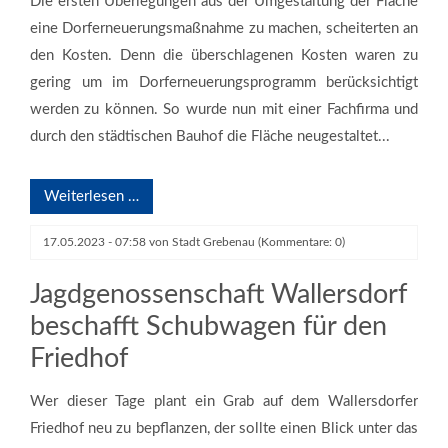
Die ersten Überlegungen aus der Umgestaltung der Fläche
eine Dorferneuerungsmaßnahme zu machen, scheiterten an
den Kosten. Denn die überschlagenen Kosten waren zu
gering um im Dorferneuerungsprogramm berücksichtigt
werden zu können. So wurde nun mit einer Fachfirma und
durch den städtischen Bauhof die Fläche neugestaltet...
Weiterlesen …
v.l. Bürgermeister Lars Wicke, Orts- und Jagdvorsteher Bernd Emmrich,
17.05.2023 - 07:58
von
Stadt Grebenau
(Kommentare: 0)
Mitglied im Jagdvorstand Heiko Wettlaufer, stv. Ortsvorsteher Guido
Becker; Foto: Laura Becker
Jagdgenossenschaft Wallersdorf
beschafft Schubwagen für den
Friedhof
Wer dieser Tage plant ein Grab auf dem Wallersdorfer
Friedhof neu zu bepflanzen, der sollte einen Blick unter das