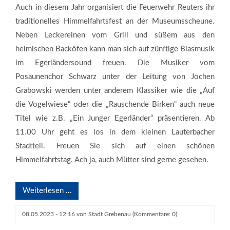
Auch in diesem Jahr organisiert die Feuerwehr Reuters ihr
traditionelles Himmelfahrtsfest an der Museumsscheune.
Neben Leckereinen vom Grill und süßem aus den
heimischen Backöfen kann man sich auf zünftige Blasmusik
im Egerländersound freuen. Die Musiker vom
Posaunenchor Schwarz unter der Leitung von Jochen
Grabowski werden unter anderem Klassiker wie die „Auf
die Vogelwiese“ oder die „Rauschende Birken“ auch neue
Titel wie z.B. „Ein Junger Egerländer“ präsentieren. Ab
11.00 Uhr geht es los in dem kleinen Lauterbacher
Stadtteil. Freuen Sie sich auf einen schönen
Himmelfahrtstag. Ach ja, auch Mütter sind gerne gesehen.
Weiterlesen …
v.l. Lars Wicke, Bürgermeister, Anna-Lena Becker, Vorstandsmitglied
vom Kirmesclub, Bianca Eidt, Organisatorin des privaten
08.05.2023 - 12:16
von
Stadt Grebenau
(Kommentare: 0)
Mitternachtsflohmarktes, Renzo Geißel, Vorsitzender des Kirmesclub,
Matthias Muhl Ortsvo