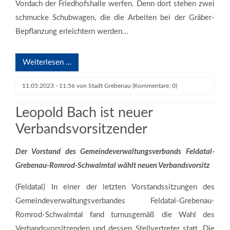
Vordach der Friedhofshalle werfen. Denn dort stehen zwei
schmucke Schubwagen, die die Arbeiten bei der Gräber-
Bepflanzung erleichtern werden...
Weiterlesen …
11.05.2023 - 11:56
von
Stadt Grebenau
(Kommentare: 0)
Der GVV-Verbandsvorstand von links nach rechts: Hauke Schmehl,
Leopold Bach, Lars Wicke, Timo Georg
Leopold Bach ist neuer
Verbandsvorsitzender
Der Vorstand des Gemeindeverwaltungsverbands Feldatal-
Grebenau-Romrod-Schwalmtal wählt neuen Verbandsvorsitz
(Feldatal) In einer der letzten Vorstandssitzungen des
Gemeindeverwaltungsverbandes Feldatal-Grebenau-
Romrod-Schwalmtal fand turnusgemäß die Wahl des
Verbandsvorsitzenden und dessen Stellvertreter statt. Die