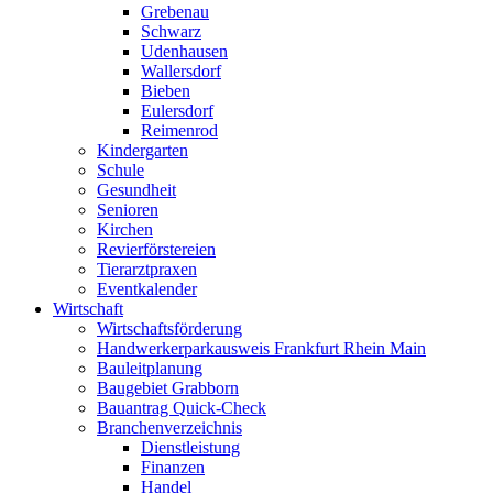
Grebenau
Schwarz
Udenhausen
Wallersdorf
Bieben
Eulersdorf
Reimenrod
Kindergarten
Schule
Gesundheit
Senioren
Kirchen
Revierförstereien
Tierarztpraxen
Eventkalender
Wirtschaft
Wirtschaftsförderung
Handwerkerparkausweis Frankfurt Rhein Main
Bauleitplanung
Baugebiet Grabborn
Bauantrag Quick-Check
Branchenverzeichnis
Dienstleistung
Finanzen
Handel