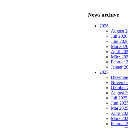
News archive
2026
August 2
Juli 2026
Juni 2026
Mai 2026 
April 202
März 202
Februar 2
Januar 20
2025
Dezember
November
Oktober 
August 2
Juli 2025
Juni 2025
Mai 2025 
April 202
März 202
Februar 2