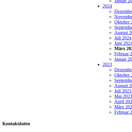
Januar 20
2024
Dezember
November
Oktober 
Septembe
August 2
Juli 2024
Juni 2024
März 202
Februar 2
Januar 20
2023
Dezember
Oktober 
Septembe
August 2
Juli 2023
Mai 2023 
April 202
März 202
Februar 2
Kontaktdaten