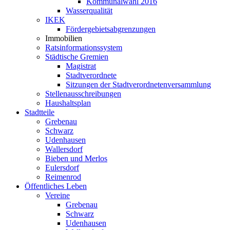
Kommunalwahl 2016
Wasserqualität
IKEK
Fördergebietsabgrenzungen
Immobilien
Ratsinformationssystem
Städtische Gremien
Magistrat
Stadtverordnete
Sitzungen der Stadtverordnetenversammlung
Stellenausschreibungen
Haushaltsplan
Stadtteile
Grebenau
Schwarz
Udenhausen
Wallersdorf
Bieben und Merlos
Eulersdorf
Reimenrod
Öffentliches Leben
Vereine
Grebenau
Schwarz
Udenhausen