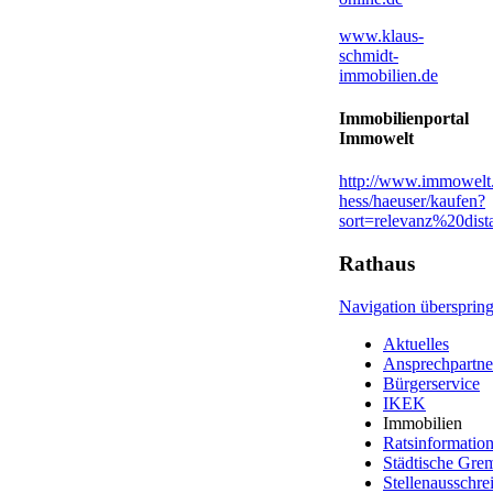
www.klaus-
schmidt-
immobilien.de
Immobilienportal
Immowelt
http://www.immowelt.d
hess/haeuser/kaufen?
sort=relevanz%20dist
Rathaus
Navigation übersprin
Aktuelles
Ansprechpartne
Bürgerservice
IKEK
Immobilien
Ratsinformatio
Städtische Gre
Stellenausschr