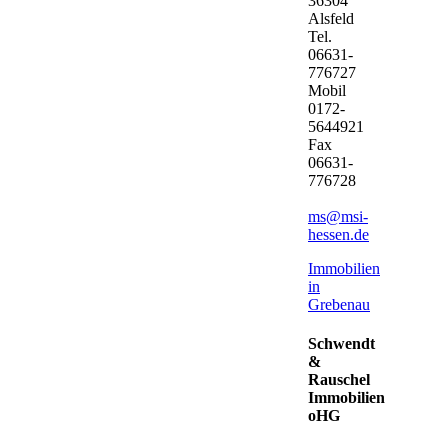
36304
Alsfeld
Tel.
06631-
776727
Mobil
0172-
5644921
Fax
06631-
776728
ms@msi-
hessen.de
Immobilien
in
Grebenau
Schwendt
&
Rauschel
Immobilien
oHG