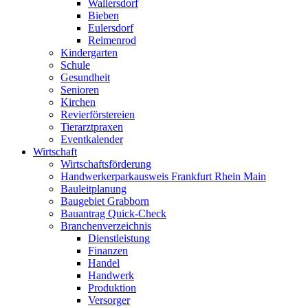
Wallersdorf
Bieben
Eulersdorf
Reimenrod
Kindergarten
Schule
Gesundheit
Senioren
Kirchen
Revierförstereien
Tierarztpraxen
Eventkalender
Wirtschaft
Wirtschaftsförderung
Handwerkerparkausweis Frankfurt Rhein Main
Bauleitplanung
Baugebiet Grabborn
Bauantrag Quick-Check
Branchenverzeichnis
Dienstleistung
Finanzen
Handel
Handwerk
Produktion
Versorger