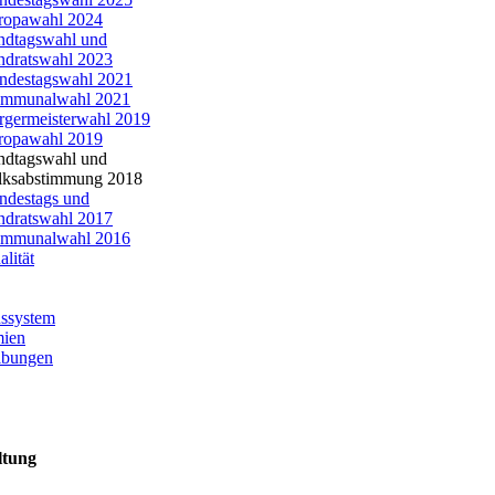
ropawahl 2024
ndtagswahl und
ndratswahl 2023
ndestagswahl 2021
mmunalwahl 2021
rgermeisterwahl 2019
ropawahl 2019
ndtagswahl und
lksabstimmung 2018
ndestags und
ndratswahl 2017
mmunalwahl 2016
lität
nssystem
mien
eibungen
ltung