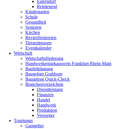
Eulersdorf
Reimenrod
Kindergarten
Schule
Gesundheit
Senioren
Kirchen
Revierförstereien
Tierarztpraxen
Eventkalender
Wirtschaft
Wirtschaftsförderung
Handwerkerparkausweis Frankfurt Rhein Main
Bauleitplanung
Baugebiet Grabborn
Bauantrag Quick-Check
Branchenverzeichnis
Dienstleistung
Finanzen
Handel
Handwerk
Produktion
Versorger
Tourismus
Gastgeber