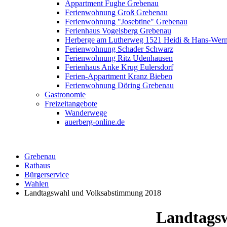
Appartment Fughe Grebenau
Ferienwohnung Groß Grebenau
Ferienwohnung "Josebtine" Grebenau
Ferienhaus Vogelsberg Grebenau
Herberge am Lutherweg 1521 Heidi & Hans-Wer
Ferienwohnung Schader Schwarz
Ferienwohnung Ritz Udenhausen
Ferienhaus Anke Krug Eulersdorf
Ferien-Appartment Kranz Bieben
Ferienwohnung Döring Grebenau
Gastronomie
Freizeitangebote
Wanderwege
auerberg-online.de
Grebenau
Rathaus
Bürgerservice
Wahlen
Landtagswahl und Volksabstimmung 2018
Landtags