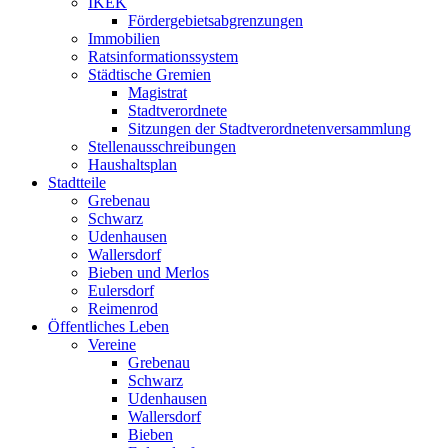
IKEK
Fördergebietsabgrenzungen
Immobilien
Ratsinformationssystem
Städtische Gremien
Magistrat
Stadtverordnete
Sitzungen der Stadtverordnetenversammlung
Stellenausschreibungen
Haushaltsplan
Stadtteile
Grebenau
Schwarz
Udenhausen
Wallersdorf
Bieben und Merlos
Eulersdorf
Reimenrod
Öffentliches Leben
Vereine
Grebenau
Schwarz
Udenhausen
Wallersdorf
Bieben