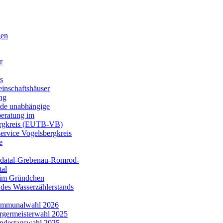
gen
r
s
inschaftshäuser
ng
de unabhängige
beratung im
rgkreis (EUTB-VB)
ervice Vogelsbergkreis
e
datal-Grebenau-Romrod-
al
 im Gründchen
des Wasserzählerstands
mmunalwahl 2026
rgermeisterwahl 2025
ndestagswahl 2025