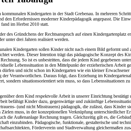
en kommunalen Kindergarten in der Stadt Grebenau. In mehreren Schrit
und den Erfordernissen moderner Kinderpädagogik angepasst. Die Einw
 fand im Herbst 2010 statt.
nder des Gründchens der Rechtsanspruch auf einen Kindergartenplatz er
r unter drei Jahren realisiert werden.
alen Kindergarten sollen Kinder nicht nach einem Bild geformt und a
ichtet werden. Dieser Intention trägt das pädagogische Konzept des Kin
Rechnung. So ist es unbestritten, dass die jedem Kind gegebenen unte
viduelle Lebenssituation in den Mittelpunkt der erzieherischen Arbeit g
n dürfen und nicht schon im Kindergarten wie ein kleiner Erwachsener
 der Verantwortlichen. Daraus folgt, dass Erziehung im Kindergartenalte
iert, sondern situationsorientiert sein muss, so dass Lebenssituationen z
genüber dem Kind respektvolle Arbeit in unserer Einrichtung bestätigt u
beit befähigt Kinder dazu, gegenwärtige und zukünftige Lebenssituat
trauens- (und nicht Misstrauens) pädagogik, die zulässt, dass Kinder sic
Zielen muss, in der konzeptionellen Verknüpfung unterschiedlicher Er
uch die Außenanlage Rechnung tragen. Gleichzeitig gilt es, die Gebäud
aft einzubinden. Pädagogische, funktionale, gestalterische und techni
chaftsarchitekten, Förderverein und Stadtverwaltung gleichermaßen z