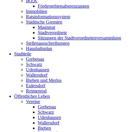
IKEK
Fördergebietsabgrenzungen
Immobilien
Ratsinformationssystem
Städtische Gremien
Magistrat
Stadtverordnete
Sitzungen der Stadtverordnetenversammlung
Stellenausschreibungen
Haushaltsplan
Stadtteile
Grebenau
Schwarz
Udenhausen
Wallersdorf
Bieben und Merlos
Eulersdorf
Reimenrod
Öffentliches Leben
Vereine
Grebenau
Schwarz
Udenhausen
Wallersdorf
Bieben