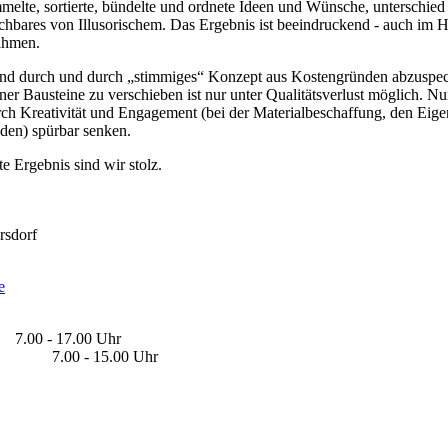
elte, sortierte, bündelte und ordnete Ideen und Wünsche, unterschied
bares von Illusorischem. Das Ergebnis ist beeindruckend - auch im H
ahmen.
nd durch und durch „stimmiges“ Konzept aus Kostengründen abzuspec
ner Bausteine zu verschieben ist nur unter Qualitätsverlust möglich. Nu
rch Kreativität und Engagement (bei der Materialbeschaffung, den Eig
den) spürbar senken.
te Ergebnis sind wir stolz.
rsdorf
e
: 7.00 - 17.00 Uhr
00 - 15.00 Uhr