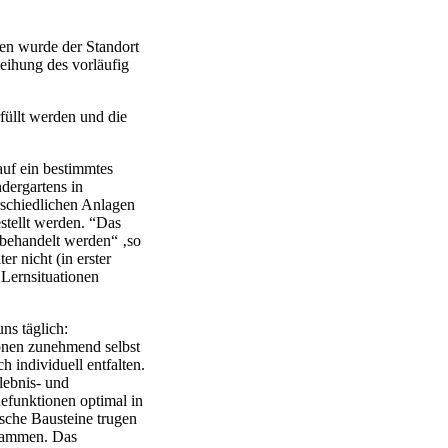
ten wurde der Standort
eihung des vorläufig
füllt werden und die
uf ein bestimmtes
dergartens in
rschiedlichen Anlagen
estellt werden. “Das
 behandelt werden“ ‚so
r nicht (in erster
u Lernsituationen
ns täglich:
ionen zunehmend selbst
h individuell entfalten.
lebnis- und
efunktionen optimal in
sche Bausteine trugen
usammen. Das