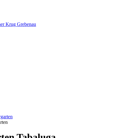
ner Krug Grebenau
rten
ten Tabaluga