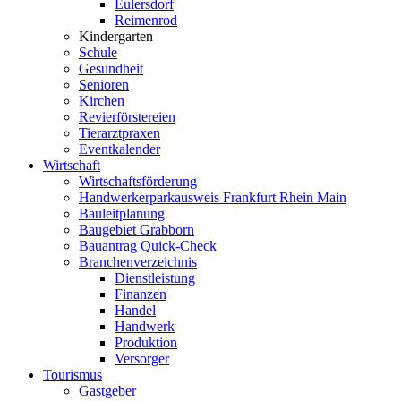
Eulersdorf
Reimenrod
Kindergarten
Schule
Gesundheit
Senioren
Kirchen
Revierförstereien
Tierarztpraxen
Eventkalender
Wirtschaft
Wirtschaftsförderung
Handwerkerparkausweis Frankfurt Rhein Main
Bauleitplanung
Baugebiet Grabborn
Bauantrag Quick-Check
Branchenverzeichnis
Dienstleistung
Finanzen
Handel
Handwerk
Produktion
Versorger
Tourismus
Gastgeber