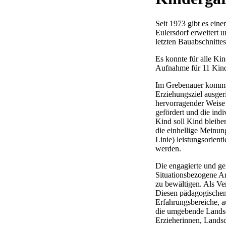
Seit 1973 gibt es ein
Eulersdorf erweitert 
letzten Bauabschnittes
Es konnte für alle Ki
Aufnahme für 11 Kinde
Im Grebenauer kommun
Erziehungsziel ausger
hervorragender Weise 
gefördert und die indi
Kind soll Kind bleibe
die einhellige Meinung
Linie) leistungsorient
werden.
Die engagierte und ge
Situationsbezogene Ar
zu bewältigen. Als Ver
Diesen pädagogischen 
Erfahrungsbereiche, a
die umgebende Landsch
Erzieherinnen, Lands