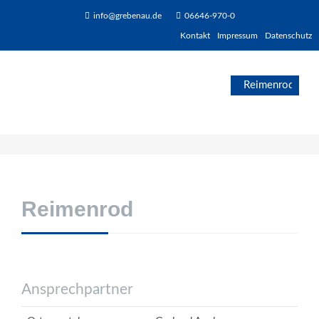
info@grebenau.de
06646-970-0
Kontakt
Impressum
Datenschutz
Reimenrod
Ansprechpartner