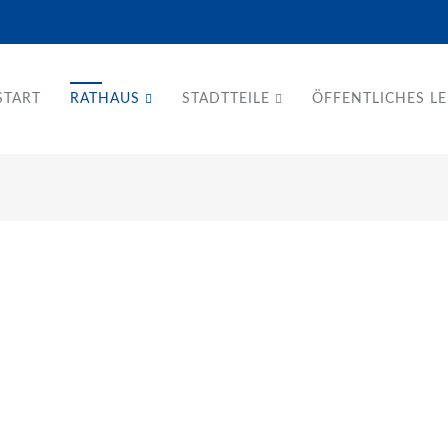
START
RATHAUS
STADTTEILE
ÖFFENTLICHES L