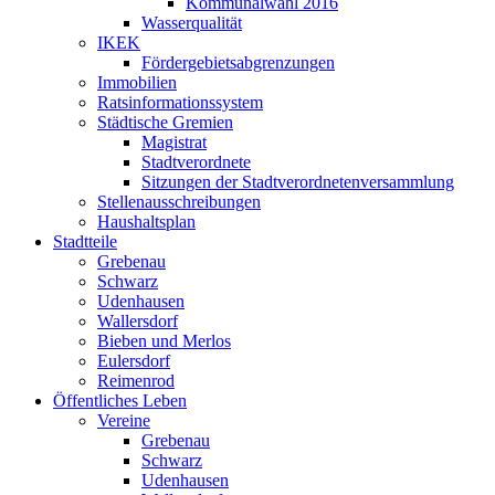
Kommunalwahl 2016
Wasserqualität
IKEK
Fördergebietsabgrenzungen
Immobilien
Ratsinformationssystem
Städtische Gremien
Magistrat
Stadtverordnete
Sitzungen der Stadtverordnetenversammlung
Stellenausschreibungen
Haushaltsplan
Stadtteile
Grebenau
Schwarz
Udenhausen
Wallersdorf
Bieben und Merlos
Eulersdorf
Reimenrod
Öffentliches Leben
Vereine
Grebenau
Schwarz
Udenhausen