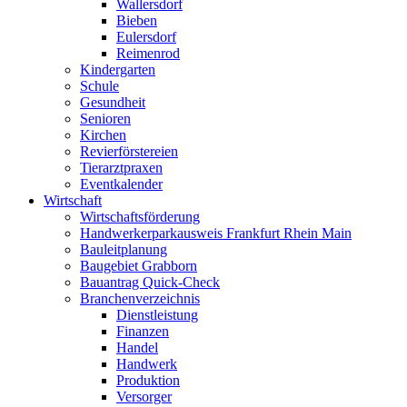
Wallersdorf
Bieben
Eulersdorf
Reimenrod
Kindergarten
Schule
Gesundheit
Senioren
Kirchen
Revierförstereien
Tierarztpraxen
Eventkalender
Wirtschaft
Wirtschaftsförderung
Handwerkerparkausweis Frankfurt Rhein Main
Bauleitplanung
Baugebiet Grabborn
Bauantrag Quick-Check
Branchenverzeichnis
Dienstleistung
Finanzen
Handel
Handwerk
Produktion
Versorger