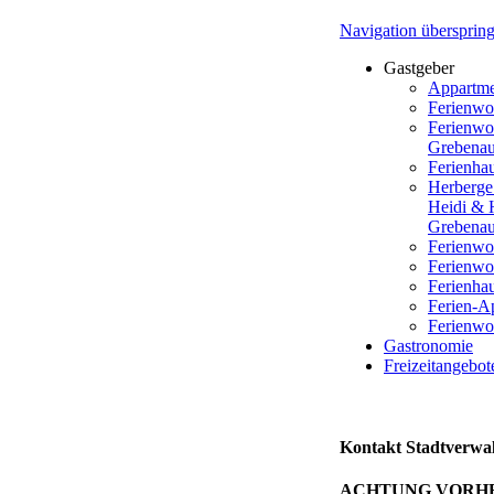
Navigation übersprin
Gastgeber
Appartme
Ferienw
Ferienwo
Grebena
Ferienha
Herberge
Heidi & 
Grebena
Ferienwo
Ferienwo
Ferienha
Ferien-A
Ferienwo
Gastronomie
Freizeitangebot
Kontakt Stadtverwa
ACHTUNG VORH