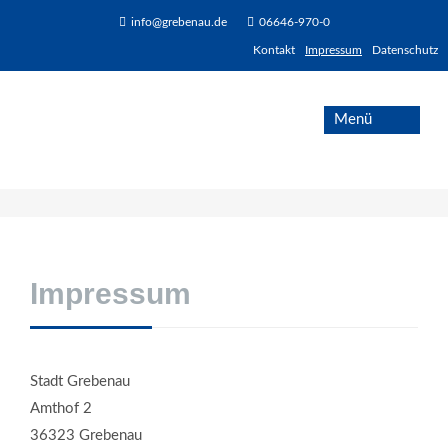
info@grebenau.de
06646-970-0
Kontakt
Impressum
Datenschutz
Impressum
Stadt Grebenau
Amthof 2
36323 Grebenau