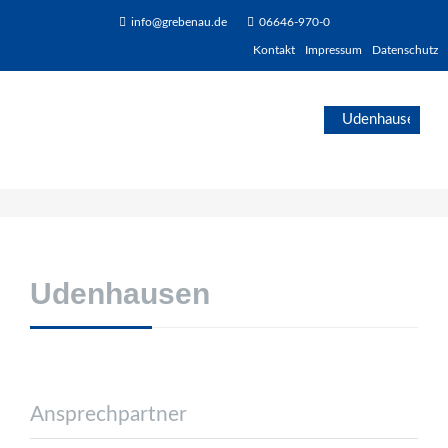
info@grebenau.de
06646-970-0
Kontakt
Impressum
Datenschutz
Udenhausen
Ansprechpartner