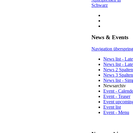
Schwarz
News & Events
Navigation übersprin
News list - Late
News list - Lat
News 2 Spalten
News 3 Spalten
News list - Sim
Newsarchiv
Event - Calend
Event - Teaser
Event upcomin
Event list
Event - Menu