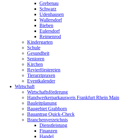
Grebenau
Schwarz
Udenhausen
Wallersdorf
Bieben
Eulersdorf
Reimenrod
Kindergarten
Schule
Gesundheit
Senioren
Kirchen
Revierförstereien
Tierarztpraxen
Eventkalender
Wirtschaft
Wirtschaftsförderung
Handwerkerparkausweis Frankfurt Rhein Main
Bauleitplanung
Baugebiet Grabborn
Bauantrag Quick-Check
Branchenverzeichnis
Dienstleistung
Finanzen
Handel