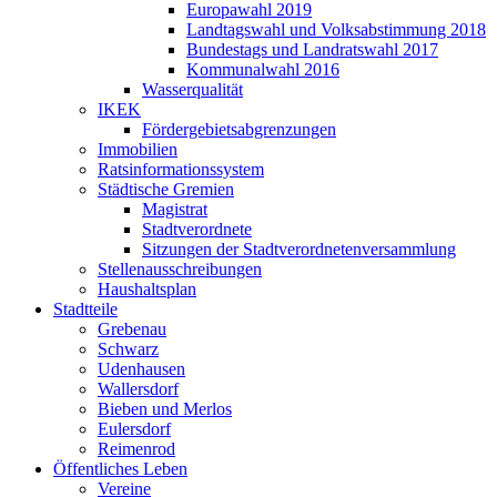
Europawahl 2019
Landtagswahl und Volksabstimmung 2018
Bundestags und Landratswahl 2017
Kommunalwahl 2016
Wasserqualität
IKEK
Fördergebietsabgrenzungen
Immobilien
Ratsinformationssystem
Städtische Gremien
Magistrat
Stadtverordnete
Sitzungen der Stadtverordnetenversammlung
Stellenausschreibungen
Haushaltsplan
Stadtteile
Grebenau
Schwarz
Udenhausen
Wallersdorf
Bieben und Merlos
Eulersdorf
Reimenrod
Öffentliches Leben
Vereine