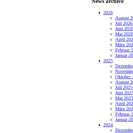
News archive
2026
August 2
Juli 2026
Juni 2026
Mai 2026 
April 202
März 202
Februar 2
Januar 20
2025
Dezember
November
Oktober 
August 2
Juli 2025
Juni 2025
Mai 2025 
April 202
März 202
Februar 2
Januar 20
2024
Dezember