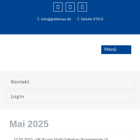
info@grebenau.de
06646-970-0
Kontakt
Login
Mai 2025
27.05.2025 - 08:30
von
Stadt Grebenau
(Kommentare: 0)