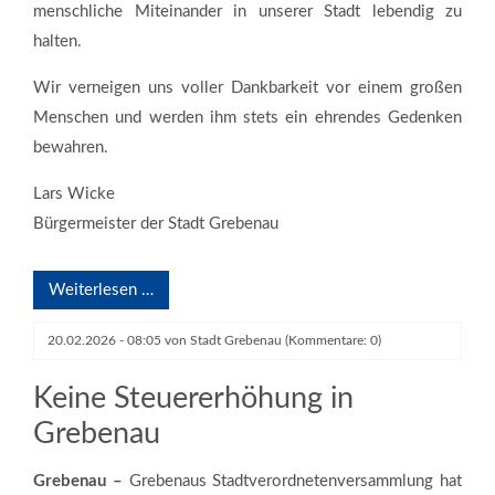
menschliche Miteinander in unserer Stadt lebendig zu
halten.
Wir verneigen uns voller Dankbarkeit vor einem großen
Menschen und werden ihm stets ein ehrendes Gedenken
bewahren.
Lars Wicke
Bürgermeister der Stadt Grebenau
Weiterlesen …
Bürgermeister Lars Wicke (r.), Stadtverordnetenvorsteher Carsten Ritz
(2. v. l.) und SPD-Fraktionsvorsitzender Steffen Krug (l.) verabschieden
20.02.2026 - 08:05
von
Stadt Grebenau
(Kommentare: 0)
SPD-Mitglied Gerhard Agel, der 18 Jahre in der
Stadtverordnetenversammlung aktiv war.
Keine Steuererhöhung in
Grebenau
Grebenau –
Grebenaus Stadtverordnetenversammlung hat