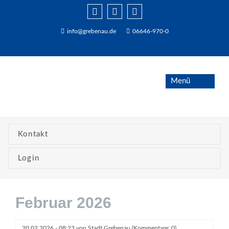
info@grebenau.de
06646-970-0
Kontakt
Login
Februar 2026
20.02.2026 - 08:23
von
Stadt Grebenau
(Kommentare: 0)