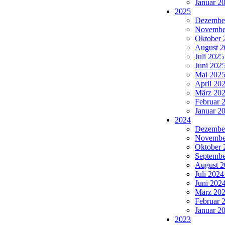
Januar 20
2025
Dezember
November
Oktober 
August 2
Juli 2025
Juni 2025
Mai 2025 
April 202
März 202
Februar 2
Januar 20
2024
Dezember
November
Oktober 
Septembe
August 2
Juli 2024
Juni 2024
März 202
Februar 2
Januar 20
2023