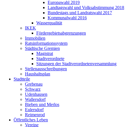
Europawahl 2019
Landtagswahl und Volksabstimmung 2018
Bundestags und Landratswahl 2017
Kommunalwahl 2016
Wasserqualität
IKEK
Fördergebietsabgrenzungen
Immobilien
Ratsinformationssystem
Städtische Gremien
Magistrat
Stadtverordnete
Sitzungen der Stadtverordnetenversammlung
Stellenausschreibungen
Haushaltsplan
Stadtteile
Grebenau
Schwarz
Udenhausen
Wallersdorf
Bieben und Merlos
Eulersdorf
Reimenrod
Öffentliches Leben
Vereine