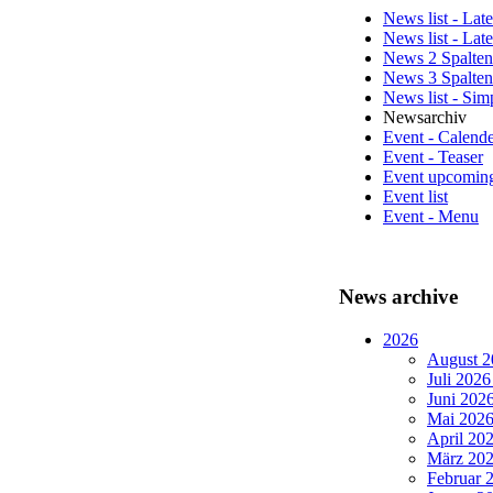
News list - Late
News list - Lat
News 2 Spalten
News 3 Spalten
News list - Sim
Newsarchiv
Event - Calend
Event - Teaser
Event upcomin
Event list
Event - Menu
News archive
2026
August 2
Juli 2026
Juni 2026
Mai 2026 
April 202
März 202
Februar 2