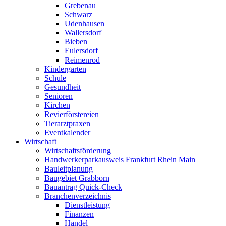
Grebenau
Schwarz
Udenhausen
Wallersdorf
Bieben
Eulersdorf
Reimenrod
Kindergarten
Schule
Gesundheit
Senioren
Kirchen
Revierförstereien
Tierarztpraxen
Eventkalender
Wirtschaft
Wirtschaftsförderung
Handwerkerparkausweis Frankfurt Rhein Main
Bauleitplanung
Baugebiet Grabborn
Bauantrag Quick-Check
Branchenverzeichnis
Dienstleistung
Finanzen
Handel