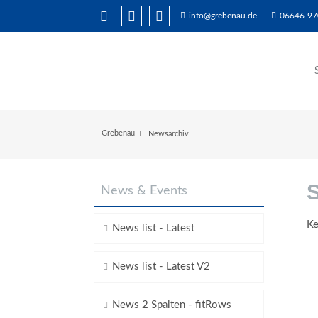
info@grebenau.de
06646-97
Grebenau
Newsarchiv
News & Events
Ke
News list - Latest
News list - Latest V2
News 2 Spalten - fitRows