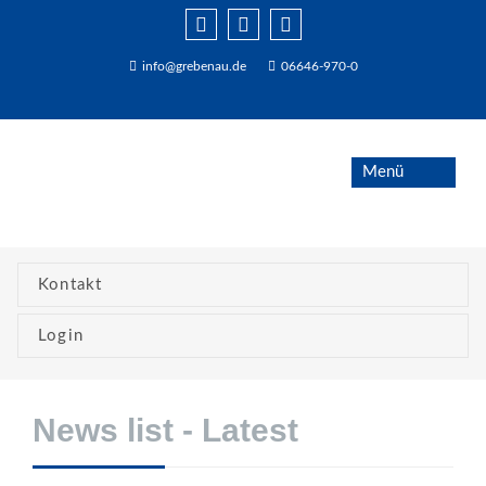
info@grebenau.de
06646-970-0
Kontakt
Login
News list - Latest