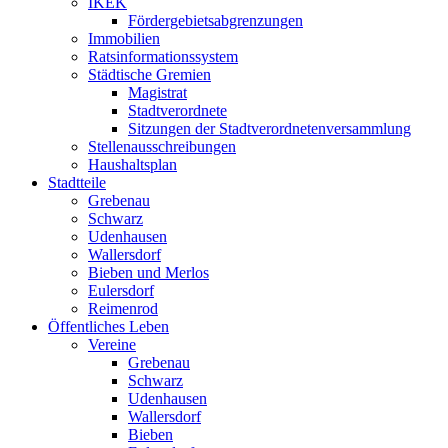
IKEK
Fördergebietsabgrenzungen
Immobilien
Ratsinformationssystem
Städtische Gremien
Magistrat
Stadtverordnete
Sitzungen der Stadtverordnetenversammlung
Stellenausschreibungen
Haushaltsplan
Stadtteile
Grebenau
Schwarz
Udenhausen
Wallersdorf
Bieben und Merlos
Eulersdorf
Reimenrod
Öffentliches Leben
Vereine
Grebenau
Schwarz
Udenhausen
Wallersdorf
Bieben