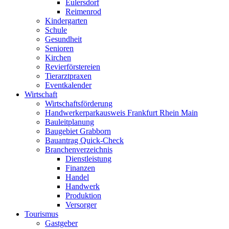
Eulersdorf
Reimenrod
Kindergarten
Schule
Gesundheit
Senioren
Kirchen
Revierförstereien
Tierarztpraxen
Eventkalender
Wirtschaft
Wirtschaftsförderung
Handwerkerparkausweis Frankfurt Rhein Main
Bauleitplanung
Baugebiet Grabborn
Bauantrag Quick-Check
Branchenverzeichnis
Dienstleistung
Finanzen
Handel
Handwerk
Produktion
Versorger
Tourismus
Gastgeber