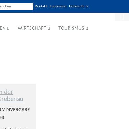
Kontakt
Impressum
Datenschutz
BEN
WIRTSCHAFT
TOURISMUS
n der
Grebenau
RMINVERGABE
H!