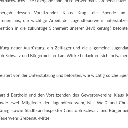
hrnachwuchs. Die Übergabe fand im Feuerwehrhaus Grebenau statt.
übergab dessen Vorsitzender Klaus Krug, die Spende an
reuen uns, die wichtige Arbeit der Jugendfeuerwehr unterstütze
tition in die zukünftige Sicherheit unserer Bevölkerung“, betonte
fung neuer Ausrüstung, ein Zeltlager und die allgemeine Jugendar
oph Schwarz und Bürgermeister Lars Wicke bedankten sich im Namen
eistert von der Unterstützung und betonten, wie wichtig solche Spe
 Harald Berthold und den Vorsitzenden des Gewerbevereins Klaus K
owie zwei Mitglieder der Jugendfeuerwehr, Nils Weiß und Chris
öring, sowie Stadtbrandinspektor Christoph Schwarz und Bürgermei
 Feuerwehr Grebenau-Mitte.