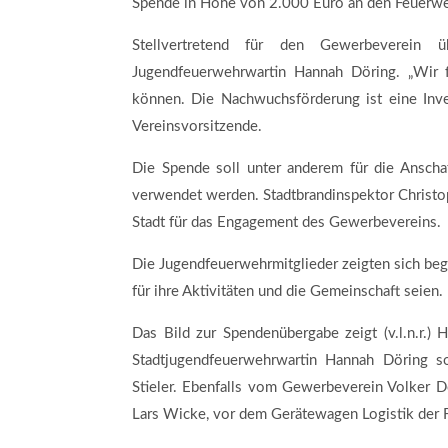
Spende in Höhe von 2.000 Euro an den Feuerwe
Stellvertretend für den Gewerbeverein 
Jugendfeuerwehrwartin Hannah Döring. „Wir f
können. Die Nachwuchsförderung ist eine Inves
Vereinsvorsitzende.
Die Spende soll unter anderem für die Anschaf
verwendet werden. Stadtbrandinspektor Christ
Stadt für das Engagement des Gewerbevereins.
Die Jugendfeuerwehrmitglieder zeigten sich beg
für ihre Aktivitäten und die Gemeinschaft seien.
Das Bild zur Spendenübergabe zeigt (v.l.n.r.)
Stadtjugendfeuerwehrwartin Hannah Döring s
Stieler. Ebenfalls vom Gewerbeverein Volker D
Lars Wicke, vor dem Gerätewagen Logistik der