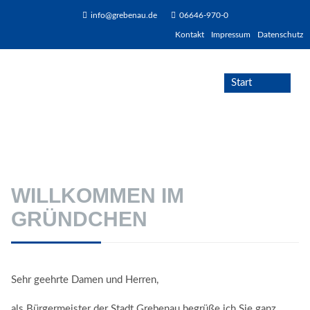
info@grebenau.de
06646-970-0
Kontakt
Impressum
Datenschutz
WILLKOMMEN IM
GRÜNDCHEN
Sehr geehrte Damen und Herren,
als Bürgermeister der Stadt Grebenau begrüße ich Sie ganz