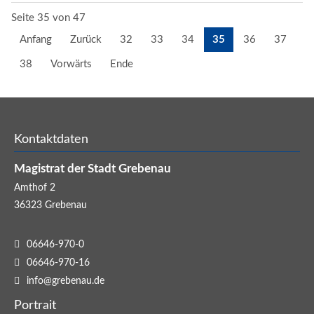
Seite 35 von 47
Anfang
Zurück
32
33
34
35
36
37
38
Vorwärts
Ende
Kontaktdaten
Magistrat der Stadt Grebenau
Amthof 2
36323
Grebenau
06646-970-0
06646-970-16
info@grebenau.de
Portrait