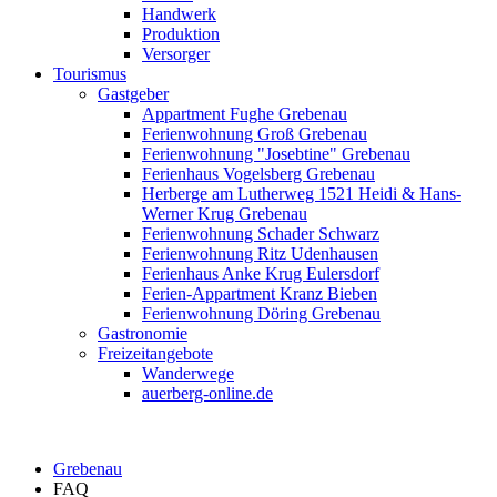
Handwerk
Produktion
Versorger
Tourismus
Gastgeber
Appartment Fughe Grebenau
Ferienwohnung Groß Grebenau
Ferienwohnung "Josebtine" Grebenau
Ferienhaus Vogelsberg Grebenau
Herberge am Lutherweg 1521 Heidi & Hans-
Werner Krug Grebenau
Ferienwohnung Schader Schwarz
Ferienwohnung Ritz Udenhausen
Ferienhaus Anke Krug Eulersdorf
Ferien-Appartment Kranz Bieben
Ferienwohnung Döring Grebenau
Gastronomie
Freizeitangebote
Wanderwege
auerberg-online.de
Grebenau
FAQ