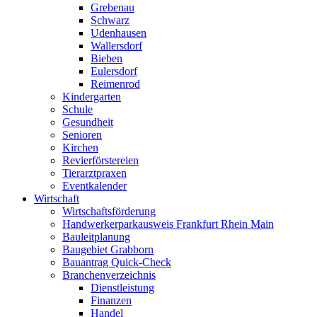
Grebenau
Schwarz
Udenhausen
Wallersdorf
Bieben
Eulersdorf
Reimenrod
Kindergarten
Schule
Gesundheit
Senioren
Kirchen
Revierförstereien
Tierarztpraxen
Eventkalender
Wirtschaft
Wirtschaftsförderung
Handwerkerparkausweis Frankfurt Rhein Main
Bauleitplanung
Baugebiet Grabborn
Bauantrag Quick-Check
Branchenverzeichnis
Dienstleistung
Finanzen
Handel