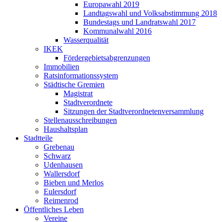
Europawahl 2019
Landtagswahl und Volksabstimmung 2018
Bundestags und Landratswahl 2017
Kommunalwahl 2016
Wasserqualität
IKEK
Fördergebietsabgrenzungen
Immobilien
Ratsinformationssystem
Städtische Gremien
Magistrat
Stadtverordnete
Sitzungen der Stadtverordnetenversammlung
Stellenausschreibungen
Haushaltsplan
Stadtteile
Grebenau
Schwarz
Udenhausen
Wallersdorf
Bieben und Merlos
Eulersdorf
Reimenrod
Öffentliches Leben
Vereine