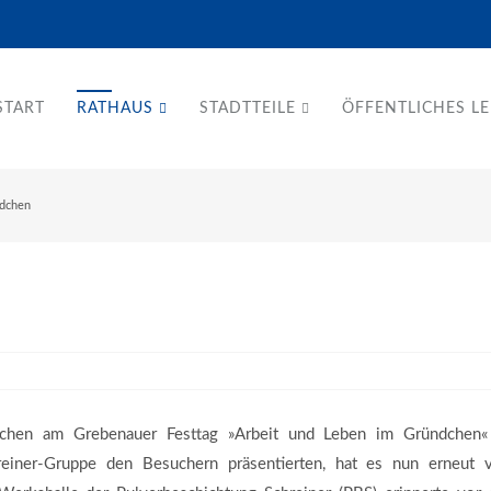
START
RATHAUS
STADTTEILE
ÖFFENTLICHES L
ndchen
chen am Grebenauer Festtag »Arbeit und Leben im Gründchen«
reiner-Gruppe den Besuchern präsentierten, hat es nun erneut v