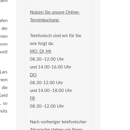
 dem
Nutzen Sie unsere Online-
Terminbuchung.
afen
 der
Telefonisch sind wir für Sie
inen
wie folgt da:
avon
MO, DI, MI
welt
08.30–12.00 Uhr
und 14.00-16.00 Uhr
Lars
DO
inem
08.30-12.00 Uhr
 die
und 14.00–18.00 Uhr
Geld
FR
, so
08.30–12.00 Uhr
eits
Nach vorheriger telefonischer
Absprache stehen wir Ihnen