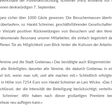
Werkshalle der Pulverbeschichtung Schreiner (PBS) erinnerte vor
 jenen denkwürdigen 7. September.
d ganz sicher über 1000 Gäste gewesen. Die Besuchermassen übertr
 überlaufen«, so Harald Schreiner, geschäftsführender Gesellschafter
ne Vielzahl positiver Rückmeldungen von Besuchern und den Vere
hänomenale Resonanz unserer Mitarbeiter, die einfach begeistert d
fenen Tür als Möglichkeit zum Blick hinter die Kulissen der Arbeits
Vereine und die Stadt Grebenau.« Das bestätigte auch Bürgermeister 
alle Beteiligten, darunter alle Vereine, die dadurch Grebenau in e
t toll, wenn man ruft, und alle machen mit.« Schließlich erfolgte
in Höhe von 7254 Euro von Harald Schreiner an Lars Wicke. »Das 
lüssel, der die Intensität der Beteiligung berücksichtigt, verteilt«
 Schreiner: »Wir haben nach dieser großartigen Premiere ber
etwas neu auflegen kann.«