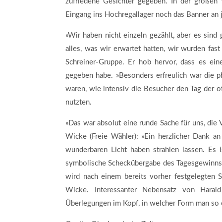
zufriedene Gesichter gegeben. In der großen 
Eingang ins Hochregallager noch das Banner an
»Wir haben nicht einzeln gezählt, aber es sin
alles, was wir erwartet hatten, wir wurden fast
Schreiner-Gruppe. Er hob hervor, dass es ei
gegeben habe. »Besonders erfreulich war die p
waren, wie intensiv die Besucher den Tag der of
nutzten.
»Das war absolut eine runde Sache für uns, die 
Wicke (Freie Wähler): »Ein herzlicher Dank an 
wunderbaren Licht haben strahlen lassen. Es is
symbolische Scheckübergabe des Tagesgewinns 
wird nach einem bereits vorher festgelegten Sch
Wicke. Interessanter Nebensatz von Harald
Überlegungen im Kopf, in welcher Form man so 