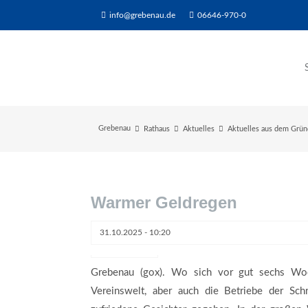
info@grebenau.de
06646-970-0
Grebenau
Rathaus
Aktuelles
Aktuelles aus dem Grü
Warmer Geldregen
31.10.2025 - 10:20
Bild: Gerd Ochs
Grebenau (gox). Wo sich vor gut sechs Wo
Vereinswelt, aber auch die Betriebe der Sch