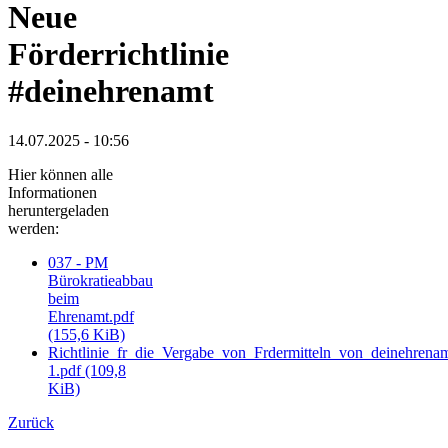
Neue
Förderrichtlinie
#deinehrenamt
14.07.2025 - 10:56
Hier können alle
Informationen
heruntergeladen
werden:
037 - PM
Bürokratieabbau
beim
Ehrenamt.pdf
(155,6 KiB)
Richtlinie_fr_die_Vergabe_von_Frdermitteln_von_deinehrenam
1.pdf
(109,8
KiB)
Zurück