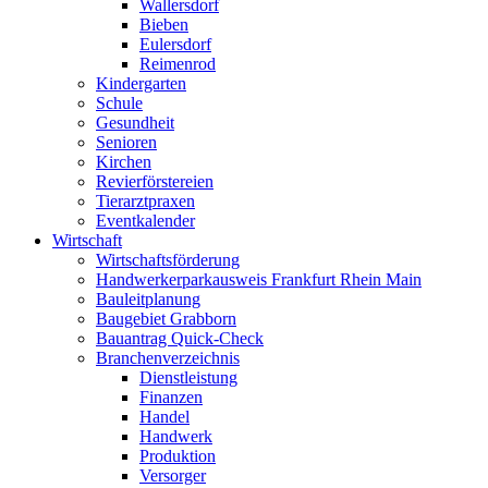
Wallersdorf
Bieben
Eulersdorf
Reimenrod
Kindergarten
Schule
Gesundheit
Senioren
Kirchen
Revierförstereien
Tierarztpraxen
Eventkalender
Wirtschaft
Wirtschaftsförderung
Handwerkerparkausweis Frankfurt Rhein Main
Bauleitplanung
Baugebiet Grabborn
Bauantrag Quick-Check
Branchenverzeichnis
Dienstleistung
Finanzen
Handel
Handwerk
Produktion
Versorger