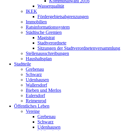
Kommunalwahl 2016
Wasserqualität
IKEK
Fördergebietsabgrenzungen
Immobilien
Ratsinformationssystem
Städtische Gremien
Magistrat
Stadtverordnete
Sitzungen der Stadtverordnetenversammlung
Stellenausschreibungen
Haushaltsplan
Stadtteile
Grebenau
Schwarz
Udenhausen
Wallersdorf
Bieben und Merlos
Eulersdorf
Reimenrod
Öffentliches Leben
Vereine
Grebenau
Schwarz
Udenhausen