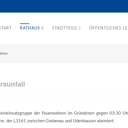
START
RATHAUS
STADTTEILE
ÖFFENTLICHES L
ndchen
rsunfall
ineinsatzgruppe der Feuerwehren im Gründchen gegen 03:30 Uh
 bzw. der L3161 zwischen Grebenau und Udenhausen alarmiert.