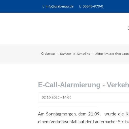
info@grebenau.de
06646-970-0
Grebenau
Rathaus
Aktuelles
Aktuelles aus dem Grü
E-Call-Alarmierung - Verkeh
02.10.2025 - 14:05
Bildmaterial: ©️ Feuerwehr Grebenau
Am Sonntagmorgen, dem 21.09. wurde die Kle
einem Verkehrsunfall auf der Lauterbacher Str.