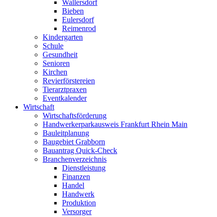
Wallersdorf
Bieben
Eulersdorf
Reimenrod
Kindergarten
Schule
Gesundheit
Senioren
Kirchen
Revierförstereien
Tierarztpraxen
Eventkalender
Wirtschaft
Wirtschaftsförderung
Handwerkerparkausweis Frankfurt Rhein Main
Bauleitplanung
Baugebiet Grabborn
Bauantrag Quick-Check
Branchenverzeichnis
Dienstleistung
Finanzen
Handel
Handwerk
Produktion
Versorger